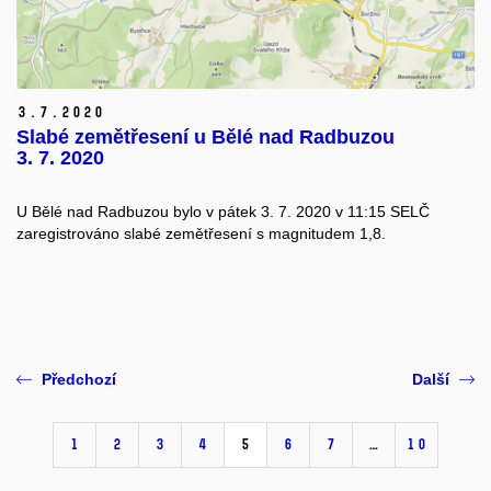
3.
7.
2020
Slabé zemětřesení u Bělé nad Radbuzou
3. 7. 2020
U Bělé nad Radbuzou bylo v pátek 3. 7. 2020 v 11:15 SELČ
zaregistrováno slabé zemětřesení s magnitudem 1,8.
Předchozí
Další
1
2
3
4
5
6
7
…
10