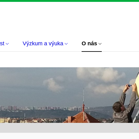
st
Výzkum a výuka
O nás