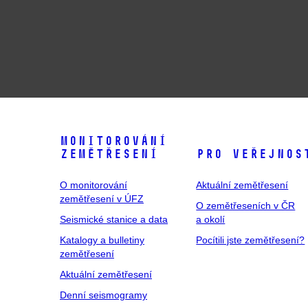
Monitorování
zemětřesení
Pro veřejnos
O monitorování
Aktuální zemětřesení
zemětřesení v ÚFZ
O zemětřeseních v ČR
Seismické stanice a data
a okolí
Katalogy a bulletiny
Pocítili jste zemětřesení?
zemětřesení
Aktuální zemětřesení
Denní seismogramy