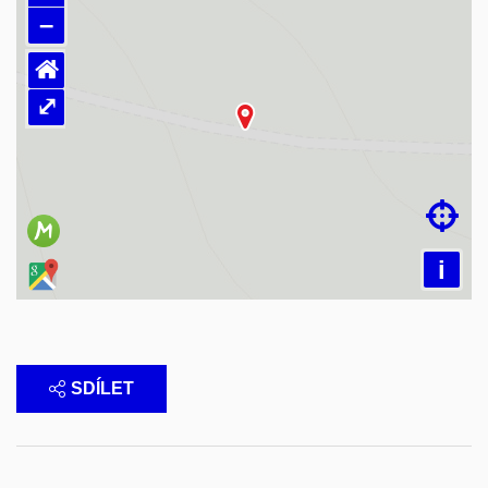
–
⌂
⤢
Načítám mapu…

i
SDÍLET