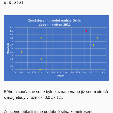
6.
5.
2021
Během současné série bylo zaznamenáno již sedm otřesů
s magnitudy v rozmezí 0,0 až 1,1.
Ze stejné oblasti jsme podobně silná zemětřesení