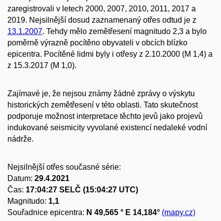
zaregistrovali v letech 2000, 2007, 2010, 2011, 2017 a
2019. Nejsilnější dosud zaznamenaný otřes odtud je z
13.1.2007
. Tehdy mělo zemětřesení magnitudo 2,3 a bylo
poměrně výrazně pocítěno obyvateli v obcích blízko
epicentra. Pocítěné lidmi byly i otřesy z 2.10.2000 (M 1,4) a
z 15.3.2017 (M 1,0).
Zajímavé je, že nejsou známy žádné zprávy o výskytu
historických zemětřesení v této oblasti. Tato skutečnost
podporuje možnost interpretace těchto jevů jako projevů
indukované seismicity vyvolané existencí nedaleké vodní
nádrže.
Nejsilnější otřes současné série:
Datum:
29.4.2021
Čas:
17:04:27 SELČ (15:04:27 UTC)
Magnitudo:
1,1
Souřadnice epicentra:
N
49,565 ° E 14,184°
(mapy.cz)