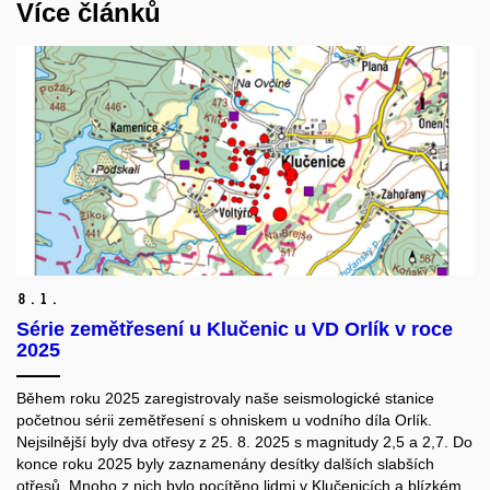
Více článků
8.
1.
Série zemětřesení u Klučenic u VD Orlík v roce
2025
Během roku 2025 zaregistrovaly naše seismologické stanice
početnou sérii zemětřesení s ohniskem u vodního díla Orlík.
Nejsilnější byly dva otřesy z 25
. 8. 2025
s magnitudy 2,5 a 2,7. Do
konce roku 2025 byly zaznamenány desítky dalších slabších
otřesů.
Mnoho z nich bylo pocítěno lidmi v Klučenicích a blízkém