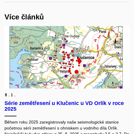
Více článků
8.
1.
Série zemětřesení u Klučenic u VD Orlík v roce
2025
Během roku 2025 zaregistrovaly naše seismologické stanice
početnou sérii zemětřesení s ohniskem u vodního díla Orlík.
Nejsilnější byly dva otřesy z 25
. 8. 2025
s magnitudy 2,5 a 2,7. Do