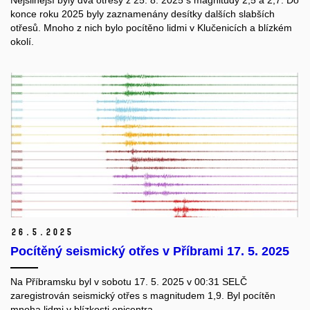
konce roku 2025 byly zaznamenány desítky dalších slabších
otřesů.
Mnoho z nich bylo pocítěno lidmi v Klučenicích a blízkém
okolí.
26.
5.
2025
Pocítěný seismický otřes v Příbrami 17. 5. 2025
Na Příbramsku byl v sobotu 17. 5. 2025 v 00:31 SELČ
zaregistrován seismický otřes s magnitudem 1,9. Byl pocítěn
mnoha lidmi v blízkosti epicentra.