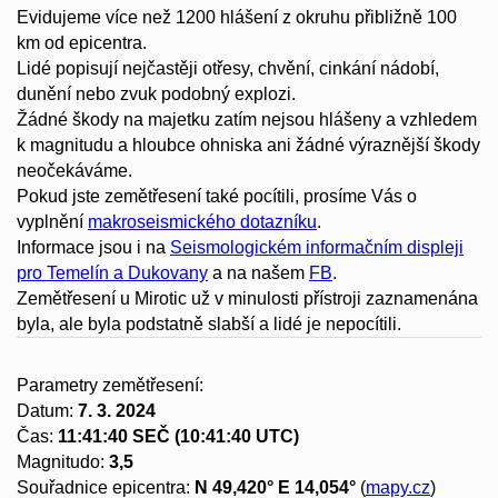
Evidujeme více než 1200 hlášení z okruhu přibližně 100
km od epicentra.
Lidé popisují nejčastěji otřesy, chvění, cinkání nádobí,
dunění
nebo zvuk podobný explozi.
Žádné škody na majetku zatím nejsou hlášeny a vzhledem
k magnitudu a hloubce
ohniska ani žádné výraznější škody
neočekáváme.
Pokud jste zemětřesení také pocítili, prosíme Vás o
vyplnění
makroseismického dotazníku
.
Informace jsou i na
Seismologickém informačním displeji
pro Temelín a Dukovany
a na našem
FB
.
Zemětřesení u Mirotic už v minulosti přístroji zaznamenána
byla, ale byla podstatně slabší a lidé je nepocítili.
Parametry zemětřesení:
Datum:
7. 3. 2024
Čas:
11:41:40 SEČ (10:41:40 UTC)
Magnitudo:
3,5
Souřadnice epicentra:
N 49,420° E 14,054°
(
mapy.cz
)