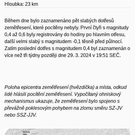
Hloubka: 23 km
Během dne bylo zaznamenáno pět slabých dotřesů
zemětřesení, které pocítěny nebyly. První čtyři s magnitudy
0,4 až 0,6 byly registrovány do hodiny po hlavním otřesu,
další velmi slabý s magnitudem -0,1 těsně před půlnocí.
Zatím poslední dotřes s magnitudem 0,4 byl zaznamenán o
více než tři týdny později dne 29. 3. 2024 v 19:51 SEČ.
Poloha epicentra zemětřesení (hvězdička) a místa, odkud
lidé hlásili pocítění zemětřesení. Vypočítaný ohniskový
mechanismus ukazuje, že zemětřesení bylo spojeno s
převážně poklesovým pohybem na zlomu směru SZ-JV
nebo SSZ-JJV.