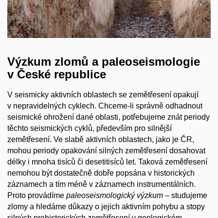
Výzkum zlomů a paleoseismologie
v České republice
V seismicky aktivních oblastech se zemětřesení opakují
v nepravidelných cyklech. Chceme-li správně odhadnout
seismické ohrožení dané oblasti, potřebujeme znát periody
těchto seismických cyklů, především pro silnější
zemětřesení. Ve slabě aktivních oblastech, jako je ČR,
mohou periody opakování silných zemětřesení dosahovat
délky i mnoha tisíců či desetitisíců let. Taková zemětřesení
nemohou být dostatečně dobře popsána v historických
záznamech a tím méně v záznamech instrumentálních.
Proto provádíme
paleoseismologický výzkum
– studujeme
zlomy a hledáme důkazy o jejich aktivním pohybu a stopy
silných prehistorických zemětřesení v geologickém